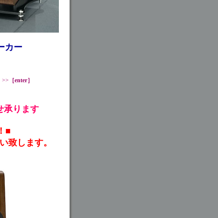
ピーカー
）
>>
［enter］
せ承ります
！■
い致します。