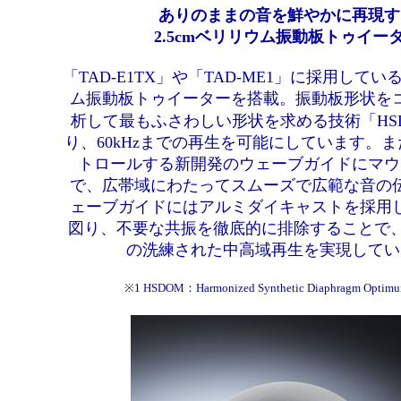
ありのままの音を鮮やかに再現す
2.5cmベリリウム振動板トゥイー
「TAD-E1TX」や「TAD-ME1」に採用している
ム振動板トゥイーターを搭載。振動板形状を
析して最もふさわしい形状を求める技術「HSD
り、60kHzまでの再生を可能にしています。
トロールする新開発のウェーブガイドにマウ
で、広帯域にわたってスムーズで広範な音の
ェーブガイドにはアルミダイキャストを採用
図り、不要な共振を徹底的に排除することで、T
の洗練された中高域再生を実現してい
※1 HSDOM：Harmonized Synthetic Diaphragm Optim