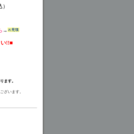
込）
ら
→
!!■
り
なります。
がございます。