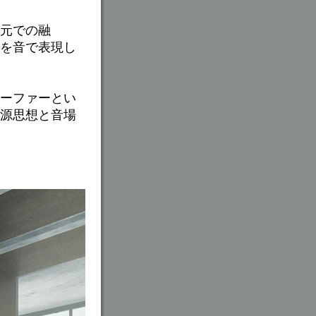
次元での融
を音で表現し
ーファーとい
音源思想と音場