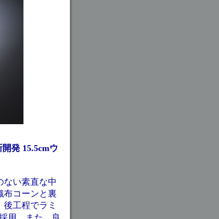
 15.5cmウ
のない素直な中
織布コーンと裏
、後工程でラミ
板を採用。また、良