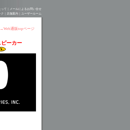
たって
｜
メールによるお問い合せ
ンク
｜
店舗案内
｜ユーザールーム
→Web通販topページ
型スピーカー