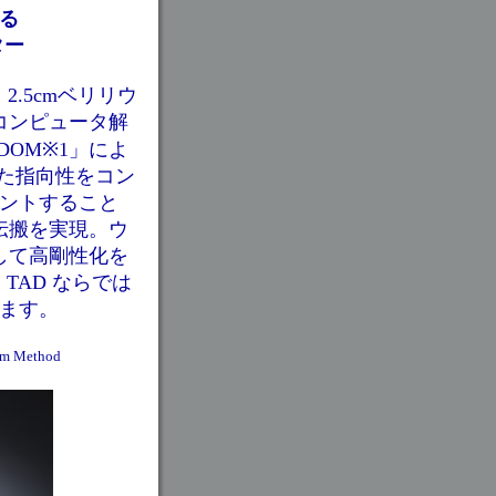
る
ター
 2.5cmベリリウ
コンピュータ解
OM※1」によ
また指向性をコン
ントすること
伝搬を実現。ウ
して高剛性化を
AD ならでは
ます。
um Method