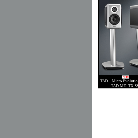
TAD Micro Evoluti
TAD-ME1TX-S