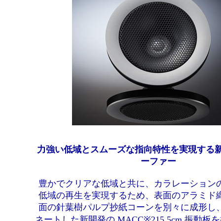
力強い低域とスムーズな指向特性を実現する新開発
ーファー
豊かでクリアな低域と共に、カラレーション
低域の再生を実現するため、表面のアラミド
面の針葉樹パルプ抄紙コーンを別々に成形し
ネートした新開発の MACC※215.5cm 振動