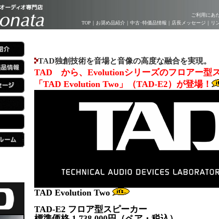
ご利用にあ
TOP
｜
お奨め品紹介
｜
中古･特価品情報
｜
店長メッセージ
｜
リ
TAD独創技術を音場と音像の高度な融合を実現。
TAD
から、Evolutionシリーズのフロアー
「TAD Evolution Two」（TAD-E2）が登場！
TAD Evolution Two
TAD-E2 フロア型スピーカー
標準価格 1,738,000円（ペア・税込）