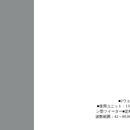
■2ウ
■使用ユニット：13
ン型ツイーター■定格
波数範囲：42～80,0