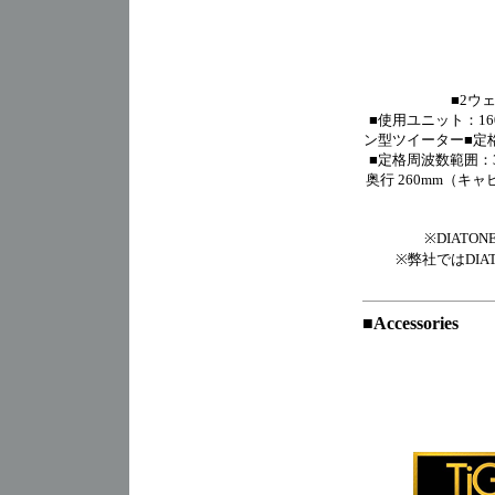
■2ウ
■使用ユニット：16
ン型ツイーター■定格
■定格周波数範囲：37
奥行 260mm（キ
※DIAT
※弊社ではDI
■
Accessories