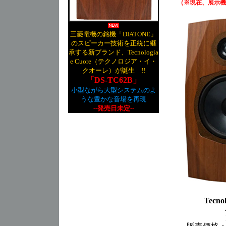
（※現在、展示機
三菱電機の銘機「DIATONE」
のスピーカー技術を正統に継
承する新ブランド、Tecnologia
e Cuore（テクノロジア・イ・
クオーレ）が誕生 !!
「DS-TC62B」
小型ながら大型システムのよ
うな豊かな音場を再現
--発売日未定--
Tecn