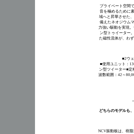
プライベート空間
音を極めるために素
域へと昇華させた、
備えたネオジウム
力強い駆動を実現。
ン型トゥイーター
た磁性流体が、わずか
■2ウ
■使用ユニット：13
ン型ツイーター■定格
波数範囲：42～80,0
-
どちらのモデルも、
NCV振動板は、樹脂