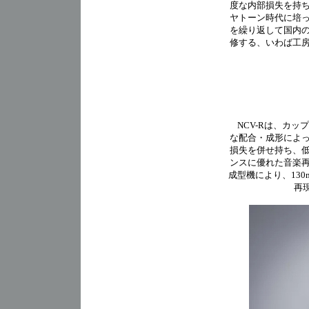
度な内部損失を持
ヤトーン時代に培
を繰り返して国内
修する、いわば工
NCV-Rは、カッ
な配合・成形によ
損失を併せ持ち、
ンスに優れた音楽
成型機により、130m
再