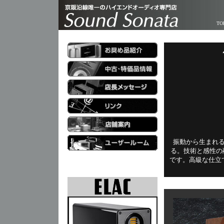
TO
振動から生まれ
る。技術と感性の融合
です。高級な仕立