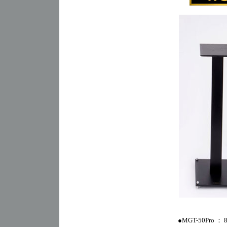
●MGT-50Pro 