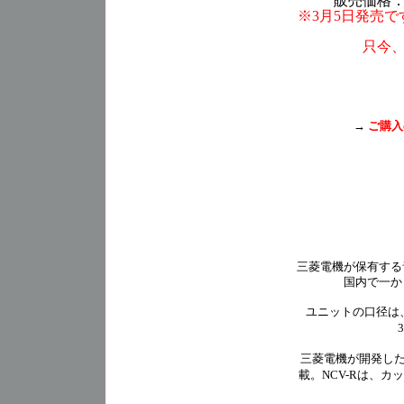
販売価格：3
※3月5日発売
只今
→
ご購入
三菱電機が保有する
国内で一か
ユニットの口径は、D
三菱電機が開発した
載。NCV-Rは、