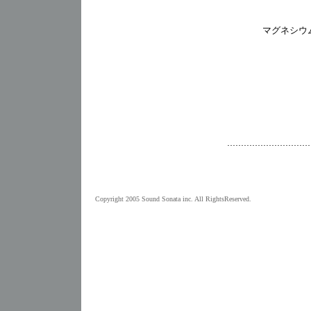
マグネシウ
Copyright 2005 Sound Sonata inc. All RightsReserved.