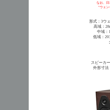
なお、日
“ウェン
形式：3ウ
高域：2
中域：
低域：2
スピーカー
外形寸法：