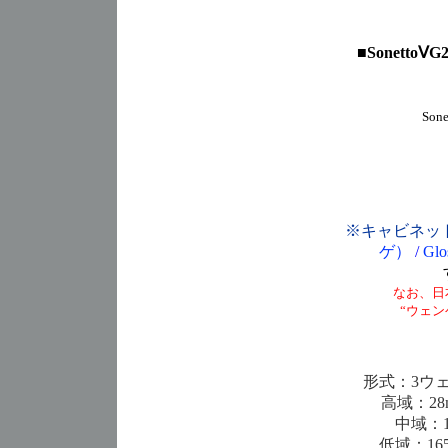
■
Sonett
So
※キャビネッ
ゲ）
/
Gl
なお、日
“ウェン
形式：3ウ
高域：2
中域：
低域：1