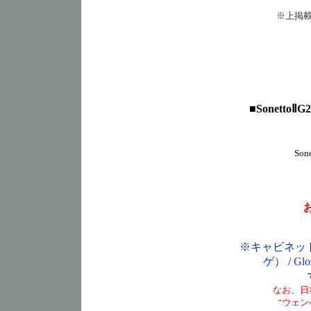
※上掲載
■
SonettoⅡG2
So
※キャビネッ
ゲ）
/
Gl
なお、日
“ウェン