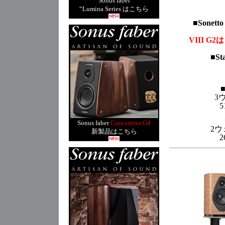
Sonus faber
“Lumina Series はこちら
■
Sonetto
VIII G2
は
■
St
3
Sonus faber
Concertino G4
2
新製品はこちら