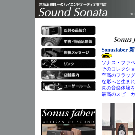
TO
Sonusfaber 
ソナス・ファベ
そのコレクショ
至高のフラッグ
な形へと生ま
真の音楽体験をお届
最高のスピー