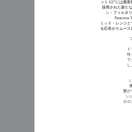
ット G2”には最新
採用された新たな回路「
ン・フィルタリング）
Paracro
ミッド・レンジと
る応答がスムース
ド
性
で
し
繋が
ン
ホロ