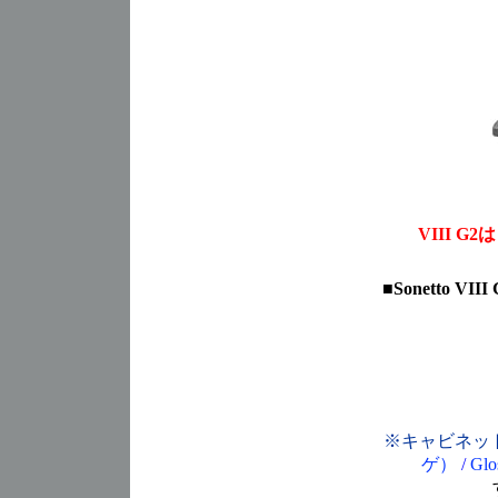
VIII G2
は
■
Sonetto V
※キャビネッ
ゲ）
/
Gl