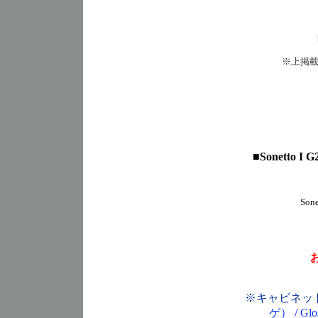
※上掲載の
■
Sonetto I G
So
※キャビネッ
ゲ）
/
Gl