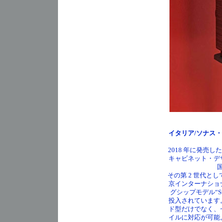
イタリア/ソナス・ファ
2018 年に発売した
キャビネット・デ
その第 2 世代と
京インターナショ
グシップモデル“S
投入されています
ド型だけでなく、
イルに対応が可能。