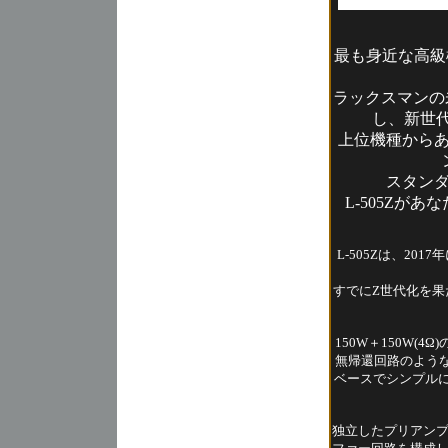
最も身近な高級
ラックスマンの
し、新世代
上位機種から
スタン
L-505Zが
L-505Zは、20
すでにZ世代化を果た
150W＋150W(
無帰還回路のような
ベースでシンプルに
独立したプリアン