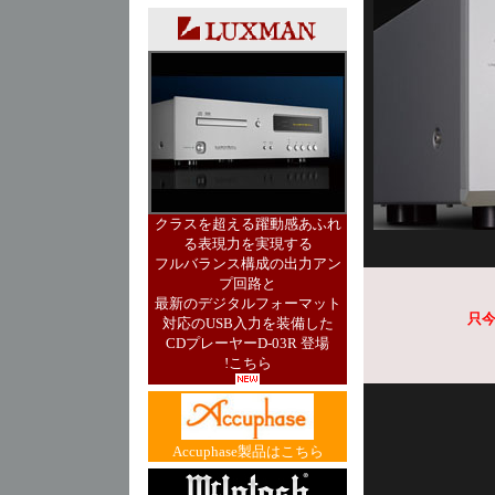
クラスを超える躍動感あふれ
る表現力を実現する
フルバランス構成の出力アン
プ回路と
最新のデジタルフォーマット
只
対応のUSB入力を装備した
CDプレーヤーD-03R 登場
!こちら
Accuphase製品はこちら