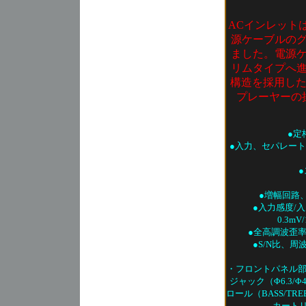
ACインレット
源ケーブルの
ました。電源
リムタイプへ
構造を採用したJ
プレーヤーの
●定
●入力、セパレート
●増幅回路、
●入力感度/入
0.3mV
●全高調波歪率：0
●S/N比、周波
・フロントパネル
ジャック（Φ6.3/
ロール（BASS/T
カート