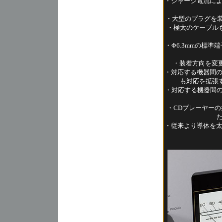
・シャーシ電流に
・大型のプラグを装
・極太のケーブル
・Φ6.3mmの標
・装着方向を変
・対応する機器間
も対応を拡張す
・対応する機器間の
・CDプレーヤーの
た
・従来より導体を