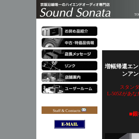
TO
増幅帰還エン
ンアン
スタン
L-505Zが
Staff & Contacts
■銀