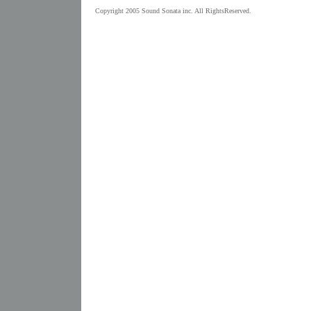
Copyright 2005 Sound Sonata inc. All RightsReserved.