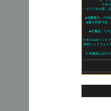
・リモ
・リアパネル部：
●消費電力：270
●最大外形寸法：質
●付属品：リモコ
※ Φ4.4mmヘ
対応ヘッドフォン
※ 本製品にはラ