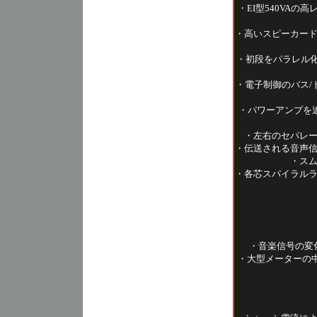
・EI型540VAの
・高いスピーカー
・初段をパラレル化
・電子制御のバス/
・パワーアンプを
・左右のセパレー
・伝送される音声
・ス
・各芯スパイラル
・音楽信号の変
・大型メーターの中