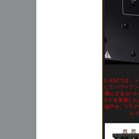
L-505Zで
してパワーアン
能にするセパ
ラグを装着した
端子や、Yラグ
レ