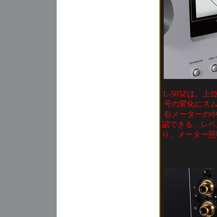
L-505Zは
号の変化にス
右メーターの
認できる、レベ
り、メーター照