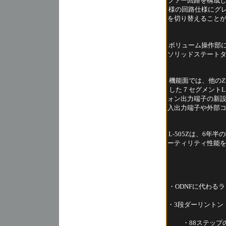
ファー回路を構成
様の回路仕様にグレ
を切り替えること
ボリューム操作部に
ソリッドステート
機能面では、他の
した７セグメントL
ォン出力端子の新
入出力端子や外部
L-505Zは、6
ーティリティ性能
・ODNFに代わるラ
・3段ダーリントン・
・88ステップ