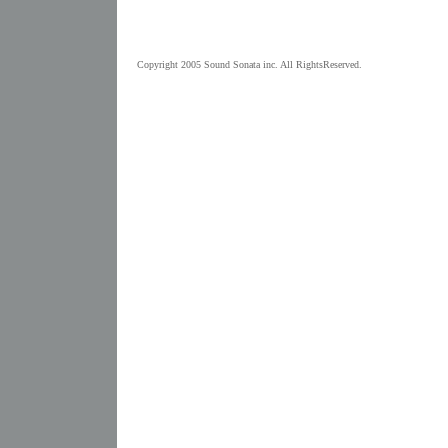
Copyright 2005 Sound Sonata inc. All RightsReserved.